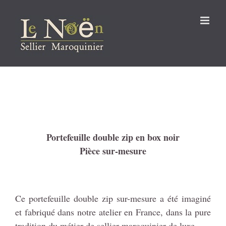
Passer
au
contenu
Portefeuille double zip en box noir
Pièce sur-mesure
Ce portefeuille double zip sur-mesure a été imaginé
et fabriqué dans notre atelier en France, dans la pure
tradition du métier de sellier maroquinier de luxe.